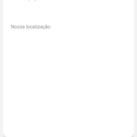
79 3194-6773
ENGLISH
ESPAÑOL
EQUIPE
Nossa localização:
EVENTOS
FONTES DE PESQUISA
LEADER
LINHAS DE PESQUISA
NOTÍCIAS
PROJETOS
PUBLICAÇÕES