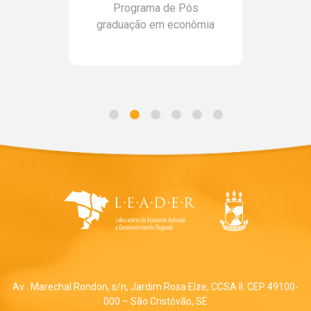
Programa de Pós
graduação em econômia
Av . Marechal Rondon, s/n, Jardim Rosa Elze, CCSA II. CEP 49100-
000 – São Cristóvão, SE