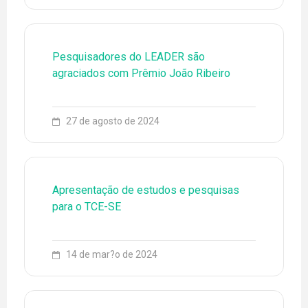
Pesquisadores do LEADER são
agraciados com Prêmio João Ribeiro
79 3194-6773
ENGLISH
ESPAÑOL
EQUIPE
27 de agosto de 2024
EVENTOS
FONTES DE PESQUISA
Apresentação de estudos e pesquisas
LEADER
para o TCE-SE
LINHAS DE PESQUISA
14 de mar?o de 2024
NOTÍCIAS
PROJETOS