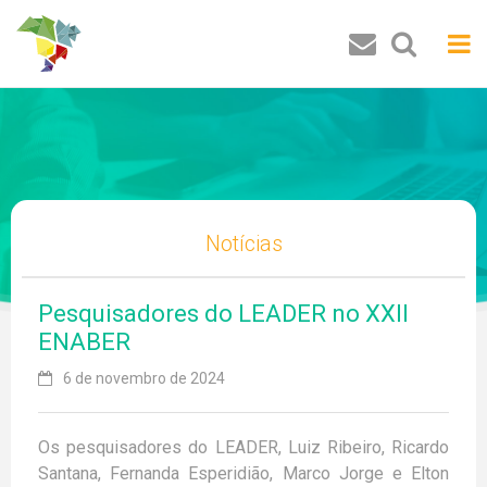
Buscar
Notícias
Pesquisadores do LEADER no XXII
ENABER
6 de novembro de 2024
Os pesquisadores do LEADER, Luiz Ribeiro, Ricardo
Santana, Fernanda Esperidião, Marco Jorge e Elton