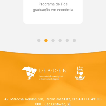
Programa de Pós
graduação em econômia
Av . Marechal Rondon, s/n, Jardim Rosa Elze, CCSA II. CEP 49100-
000 – São Cristóvão, SE