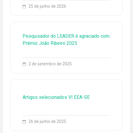
25 de junho de 2026
79 3194-6773
ENGLISH
ESPAÑOL
EQUIPE
EVENTOS
Pesquisador do LEADER é agraciado com
Prêmio João Ribeiro 2025
FONTES DE PESQUISA
LEADER
2 de setembro de 2025
LINHAS DE PESQUISA
NOTÍCIAS
PROJETOS
Artigos selecionados VI EEA-SE
PUBLICAÇÕES
26 de junho de 2025