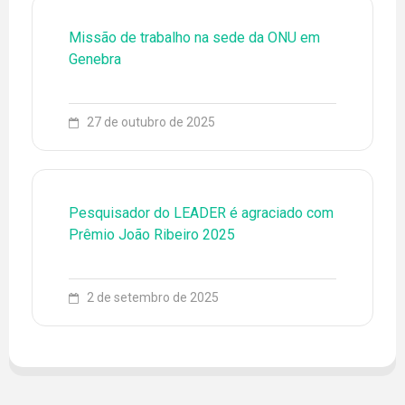
Missão de trabalho na sede da ONU em
Genebra
27 de outubro de 2025
79 3194-6773
ENGLISH
ESPAÑOL
Pesquisador do LEADER é agraciado com
Prêmio João Ribeiro 2025
EQUIPE
EVENTOS
2 de setembro de 2025
FONTES DE PESQUISA
LEADER
LINHAS DE PESQUISA