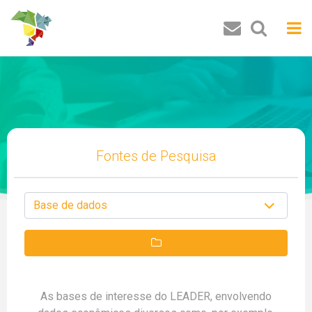
Buscar
Fontes de Pesquisa
As bases de interesse do LEADER, envolvendo