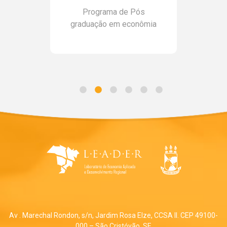
Programa de Pós
graduação em econômia
Av . Marechal Rondon, s/n, Jardim Rosa Elze, CCSA II. CEP 49100-
000 – São Cristóvão, SE