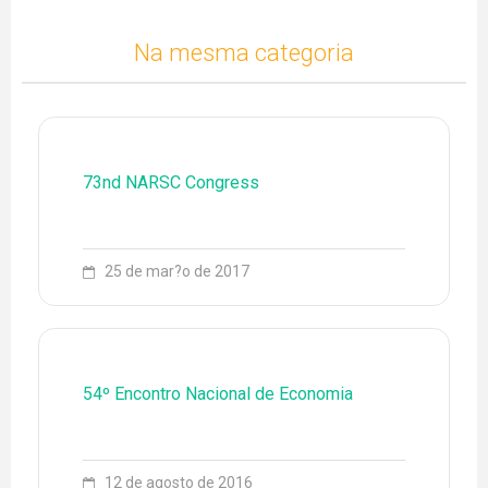
Na mesma categoria
73nd NARSC Congress
79 3194-6773
ENGLISH
ESPAÑOL
25 de mar?o de 2017
EQUIPE
EVENTOS
54º Encontro Nacional de Economia
FONTES DE PESQUISA
LEADER
12 de agosto de 2016