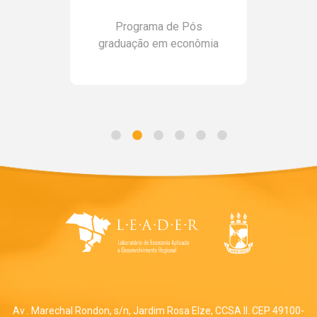
Programa de Pós
graduação em econômia
Av . Marechal Rondon, s/n, Jardim Rosa Elze, CCSA II. CEP 49100-