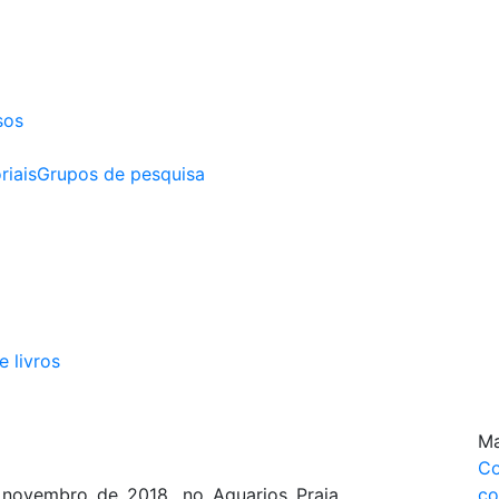
sos
riais
Grupos de pesquisa
e livros
Ma
Co
novembro de 2018, no Aquarios Praia
co