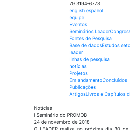
79 3194-6773
english
español
equipe
Eventos
Seminários Leader
Congres
Fontes de Pesquisa
Base de dados
Estudos seto
leader
linhas de pesquisa
notícias
Projetos
Em andamento
Concluídos
Publicações
Artigos
Livros e Capítulos d
Notícias
I Seminário do PROMOB
24 de novembro de 2018
O LEADER realiza no próxima dia 30 de 