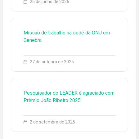
25 de junho de 2026
Missão de trabalho na sede da ONU em
Genebra
27 de outubro de 2025
79 3194-6773
ENGLISH
ESPAÑOL
EQUIPE
Pesquisador do LEADER é agraciado com
Prêmio João Ribeiro 2025
EVENTOS
FONTES DE PESQUISA
2 de setembro de 2025
LEADER