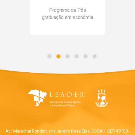
Programa de Pós
graduação em econômia
Av . Marechal Rondon, s/n, Jardim Rosa Elze, CCSA II. CEP 49100-