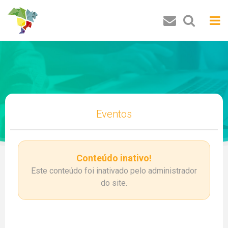
Buscar
Eventos
Conteúdo inativo!
Este conteúdo foi inativado pelo administrador
do site.