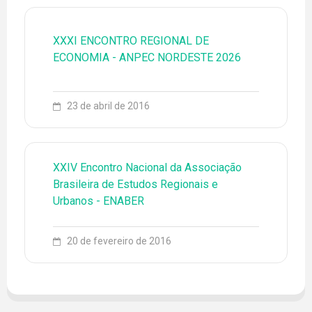
XXXI ENCONTRO REGIONAL DE
ECONOMIA - ANPEC NORDESTE 2026
23 de abril de 2016
79 3194-6773
ENGLISH
ESPAÑOL
XXIV Encontro Nacional da Associação
Brasileira de Estudos Regionais e
EQUIPE
Urbanos - ENABER
EVENTOS
20 de fevereiro de 2016
FONTES DE PESQUISA
LEADER
LINHAS DE PESQUISA