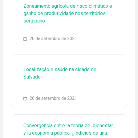
Zoneamento agrícola de risco climático e
ganho de produtividade nos territórios
sergipano
79 3194-6773
ENGLISH
ESPAÑOL
20 de setembro de 2021
EQUIPE
EVENTOS
FONTES DE PESQUISA
Localização e saúde na cidade de
Salvador
LEADER
LINHAS DE PESQUISA
20 de setembro de 2021
NOTÍCIAS
PROJETOS
Convergencia entre la teoría del bienestar
PUBLICAÇÕES
y la economía pública. ¿Indicios de una