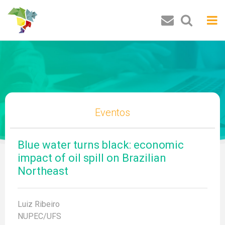
Buscar
Eventos
Blue water turns black: economic
impact of oil spill on Brazilian
Northeast
Luiz Ribeiro
NUPEC/UFS