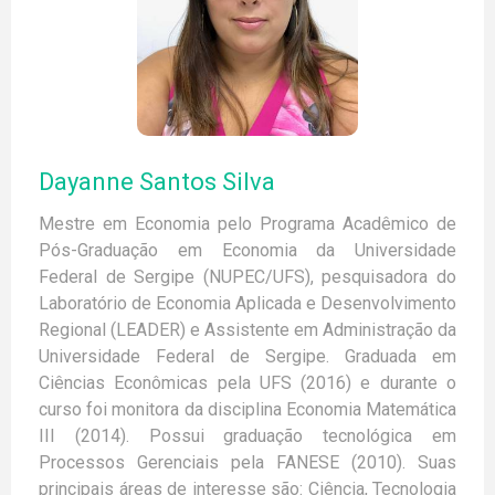
Fábio Rodrigues de Moura
Marco Antônio Jorge
Elton Eduardo Freitas
Alunos de Pós graduação
Ítalo Spinelli da Cruz
Caio Henrique Mota Silva Baptista
Dayanne Santos Silva
João Erick Alexandre Barbosa Costa
José Carlisson Santos
Mestre em Economia pelo Programa Acadêmico de
Felipe Mascarenhas Couto
Pós-Graduação em Economia da Universidade
José Heleno Alves da Silva
Federal de Sergipe (NUPEC/UFS), pesquisadora do
Libânia Araújo Silva
Lindomayara França Ferreira
Laboratório de Economia Aplicada e Desenvolvimento
Lizandra Duarte da Silva
Regional (LEADER) e Assistente em Administração da
Olga Hianni Portugal Vieira
Universidade Federal de Sergipe. Graduada em
Samia Mercado Alvarenga
Ciências Econômicas pela UFS (2016) e durante o
Alessandro Augusto Costa Xavier
curso foi monitora da disciplina Economia Matemática
Alexandre Pedro Moreira
III (2014). Possui graduação tecnológica em
Daniel Santos da Silva
Processos Gerenciais pela FANESE (2010). Suas
Gustavo Conceição Santos
Jessycka Portela de Brito
principais áreas de interesse são: Ciência, Tecnologia