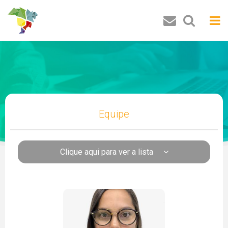
Buscar
Equipe
Clique aqui para ver a lista
Pesquisadores
Luiz Carlos de Santana Ribeiro
José Ricardo de Santana
Fernanda Esperidião
José Roberto de Lima Andrade