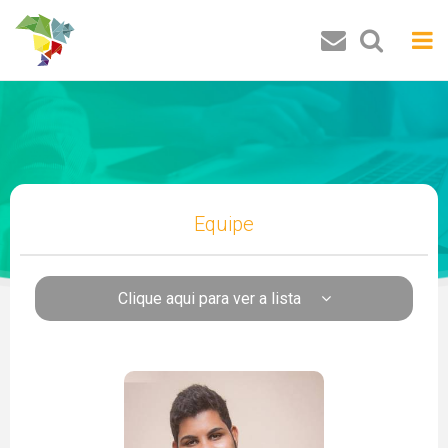
Buscar
Equipe
Clique aqui para ver a lista
Pesquisadores
Luiz Carlos de Santana Ribeiro
José Ricardo de Santana
Fernanda Esperidião
José Roberto de Lima Andrade