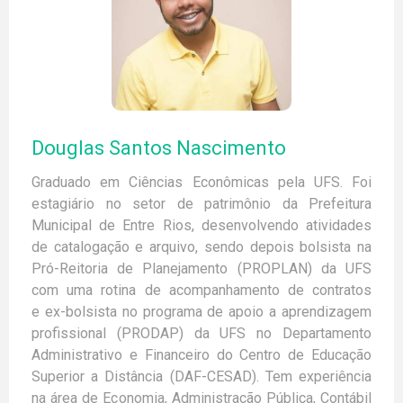
Fábio Rodrigues de Moura
Marco Antônio Jorge
Elton Eduardo Freitas
Alunos de Pós graduação
Ítalo Spinelli da Cruz
Caio Henrique Mota Silva Baptista
Douglas Santos Nascimento
João Erick Alexandre Barbosa Costa
José Carlisson Santos
Graduado em Ciências Econômicas pela UFS. Foi
Felipe Mascarenhas Couto
estagiário no setor de patrimônio da Prefeitura
José Heleno Alves da Silva
Municipal de Entre Rios, desenvolvendo atividades
Libânia Araújo Silva
Lindomayara França Ferreira
de catalogação e arquivo, sendo depois bolsista na
Lizandra Duarte da Silva
Pró-Reitoria de Planejamento (PROPLAN) da UFS
Olga Hianni Portugal Vieira
com uma rotina de acompanhamento de contratos
Samia Mercado Alvarenga
e ex-bolsista no programa de apoio a aprendizagem
Alessandro Augusto Costa Xavier
profissional (PRODAP) da UFS no Departamento
Alexandre Pedro Moreira
Administrativo e Financeiro do Centro de Educação
Daniel Santos da Silva
Superior a Distância (DAF-CESAD). Tem experiência
Gustavo Conceição Santos
Jessycka Portela de Brito
na área de Economia, Administração Pública, Contábil