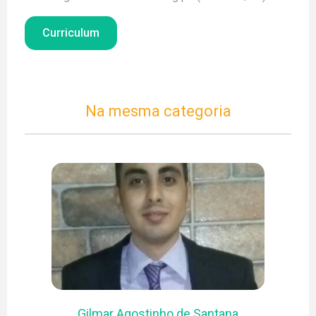
Júlia Lara Barbosa Chagas
Laudenor Morais Correia de Melo Assunção
Curriculum
Lucas Silva Pedrosa
Maria Jadenice de Santana Silva
João Batista Ferreira dos Santos
Alunos de graduação
Na mesma categoria
Lúcia Fernanda Bazzanella Cardoso
Ex colaboradores
Bruno Setton Gonçalves
Andreza de Sales Loiola
Dayanne Santos Silva
Hanne Silva Oliveira
Alessandra Tavares
Diego Araújo Reis
Levi Rabelo de Macedo
Anderson Renã Santos Silva
Douglas Santos Nascimento
Yuri Borges da Silva José
Gilmar Agostinho de Santana
Antônio Zacarias de Oliveira