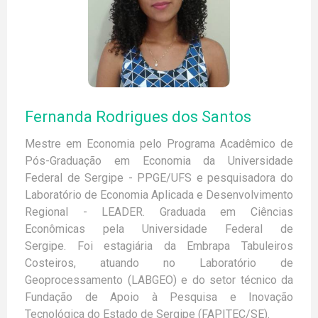
Fábio Rodrigues de Moura
Marco Antônio Jorge
Elton Eduardo Freitas
Alunos de Pós graduação
Ítalo Spinelli da Cruz
Caio Henrique Mota Silva Baptista
Fernanda Rodrigues dos Santos
João Erick Alexandre Barbosa Costa
José Carlisson Santos
Mestre em Economia pelo Programa Acadêmico de
Felipe Mascarenhas Couto
Pós-Graduação em Economia da Universidade
José Heleno Alves da Silva
Federal de Sergipe - PPGE/UFS e pesquisadora do
Libânia Araújo Silva
Lindomayara França Ferreira
Laboratório de Economia Aplicada e Desenvolvimento
Lizandra Duarte da Silva
Regional - LEADER. Graduada em Ciências
Olga Hianni Portugal Vieira
Econômicas pela Universidade Federal de
Samia Mercado Alvarenga
Sergipe. Foi estagiária da Embrapa Tabuleiros
Alessandro Augusto Costa Xavier
Costeiros, atuando no Laboratório de
Alexandre Pedro Moreira
Geoprocessamento (LABGEO) e do setor técnico da
Daniel Santos da Silva
Fundação de Apoio à Pesquisa e Inovação
Gustavo Conceição Santos
Jessycka Portela de Brito
Tecnológica do Estado de Sergipe (FAPITEC/SE).