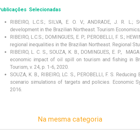
ublicações Selecionadas
RIBEIRO, L.C.S.; SILVA, E. O. V.; ANDRADE, J. R. L.; 
development in the Brazilian Northeast. Tourism Economics, 
RIBEIRO, L.C.S.; DOMINGUES, E. P.; PEROBELLI, F. S.; HEWIN
regional inequalities in the Brazilian Northeast. Regional Stu
RIBEIRO, L. C. S., SOUZA, K. B., DOMINGUES, E. P., MAGAL
economic impact of oil spill on tourism and fishing in Br
Tourism, v. 24, p. 1-6, 2020.
SOUZA, K. B., RIBEIRO, LC. S., PEROBELLI, F. S. Reducing
scenario simulations of targets and policies. Economic S
2016.
Na mesma categoria