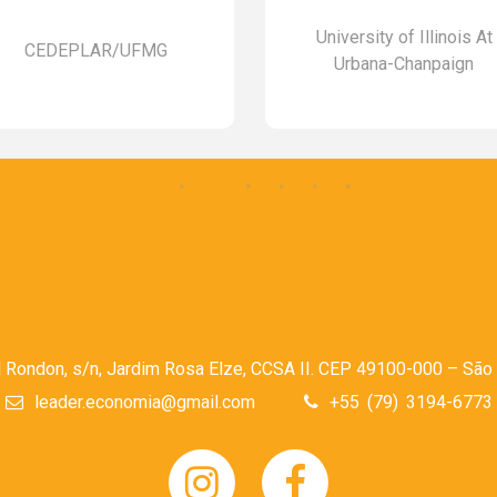
University of Illinois At
CEDEPLAR/UFMG
Urbana-Chanpaign
l Rondon, s/n, Jardim Rosa Elze, CCSA II. CEP 49100-000 – São 
leader.economia@gmail.com
+55 (79) 3194-6773