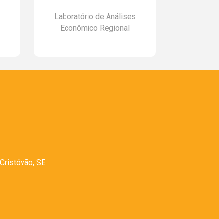
Laboratório de Análises
Observat
Econômico Regional
Cristóvão, SE