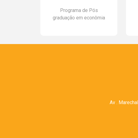
industrias
Programa de Pós
 Sergipe
graduação em econômia
Av . Marecha