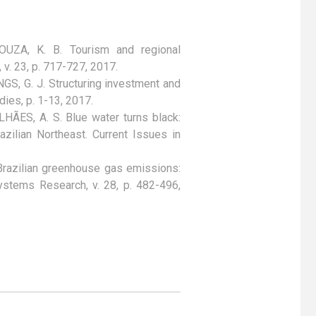
SOUZA, K. B. Tourism and regional
v. 23, p. 717-727, 2017.
GS, G. J. Structuring investment and
dies, p. 1-13, 2017.
HÃES, A. S. Blue water turns black:
azilian Northeast. Current Issues in
 Brazilian greenhouse gas emissions:
ystems Research, v. 28, p. 482-496,