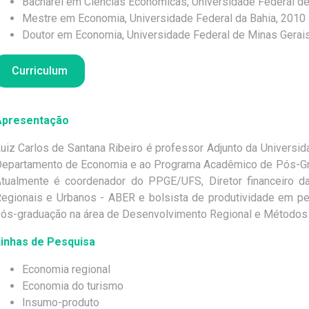
Bacharel em Ciências Econômicas, Universidade Federal de
Libânia Araújo Silva
Mestre em Economia, Universidade Federal da Bahia, 2010
Lindomayara França Ferreira
Doutor em Economia, Universidade Federal de Minas Gerai
Lizandra Duarte da Silva
Olga Hianni Portugal Vieira
Curriculum
Samia Mercado Alvarenga
Alessandro Augusto Costa Xavier
Alexandre Pedro Moreira
Daniel Santos da Silva
Apresentação
Gustavo Conceição Santos
Jessycka Portela de Brito
uiz Carlos de Santana Ribeiro é professor Adjunto da Universid
Júlia Lara Barbosa Chagas
epartamento de Economia e ao Programa Acadêmico de Pós-G
Laudenor Morais Correia de Melo Assunção
tualmente é coordenador do PPGE/UFS, Diretor financeiro d
Lucas Silva Pedrosa
egionais e Urbanos - ABER e bolsista de produtividade em p
Maria Jadenice de Santana Silva
ós-graduação na área de Desenvolvimento Regional e Métodos
João Batista Ferreira dos Santos
inhas de Pesquisa
Economia regional
Economia do turismo
Insumo-produto