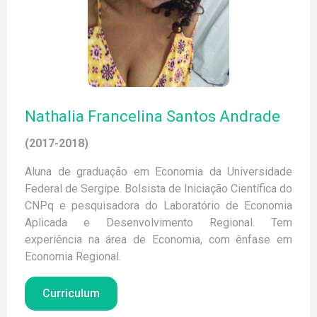
Fábio Rodrigues de Moura
Marco Antônio Jorge
Elton Eduardo Freitas
Alunos de Pós graduação
Ítalo Spinelli da Cruz
Caio Henrique Mota Silva Baptista
Nathalia Francelina Santos Andrade
João Erick Alexandre Barbosa Costa
José Carlisson Santos
(2017-2018)
Felipe Mascarenhas Couto
José Heleno Alves da Silva
Aluna de graduação em Economia da Universidade
Libânia Araújo Silva
Federal de Sergipe. Bolsista de Iniciação Científica do
Lindomayara França Ferreira
CNPq e pesquisadora do Laboratório de Economia
Lizandra Duarte da Silva
Aplicada e Desenvolvimento Regional. Tem
Olga Hianni Portugal Vieira
Samia Mercado Alvarenga
experiência na área de Economia, com ênfase em
Alessandro Augusto Costa Xavier
Economia Regional.
Alexandre Pedro Moreira
Daniel Santos da Silva
Curriculum
Gustavo Conceição Santos
Jessycka Portela de Brito