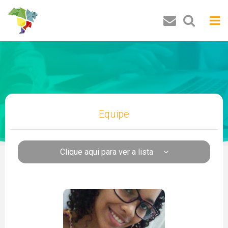
Buscar
Equipe
Clique aqui para ver a lista
Pesquisadores
Luiz Carlos de Santana Ribeiro
José Ricardo de Santana
Fernanda Esperidião
José Roberto de Lima Andrade