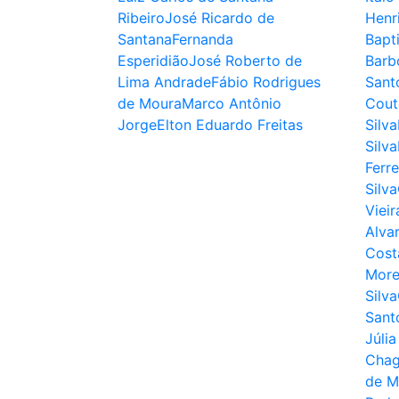
Ribeiro
José Ricardo de
Henr
Santana
Fernanda
Bapt
Esperidião
José Roberto de
Barb
Lima Andrade
Fábio Rodrigues
Sant
de Moura
Marco Antônio
Cout
Jorge
Elton Eduardo Freitas
Silva
Silva
Ferre
Silva
Vieir
Alva
Cost
More
Silva
Sant
Júli
Chag
de M