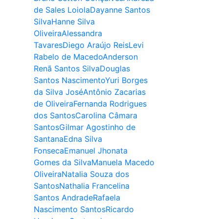
de Sales Loiola
Dayanne Santos
Silva
Hanne Silva
Oliveira
Alessandra
Tavares
Diego Araújo Reis
Levi
Rabelo de Macedo
Anderson
Renã Santos Silva
Douglas
Santos Nascimento
Yuri Borges
da Silva José
Antônio Zacarias
de Oliveira
Fernanda Rodrigues
dos Santos
Carolina Câmara
Santos
Gilmar Agostinho de
Santana
Edna Silva
Fonseca
Emanuel Jhonata
Gomes da Silva
Manuela Macedo
Oliveira
Natalia Souza dos
Santos
Nathalia Francelina
Santos Andrade
Rafaela
Nascimento Santos
Ricardo