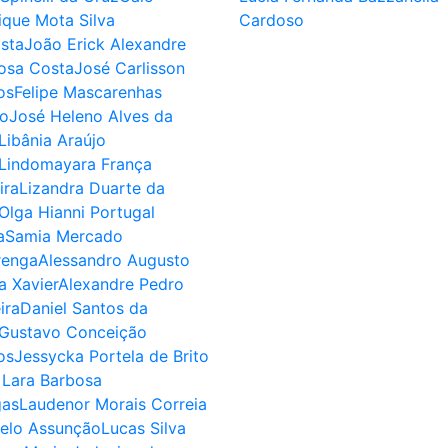
ique Mota Silva
Cardoso
ista
João Erick Alexandre
osa Costa
José Carlisson
os
Felipe Mascarenhas
o
José Heleno Alves da
Libânia Araújo
Lindomayara França
ira
Lizandra Duarte da
Olga Hianni Portugal
a
Samia Mercado
renga
Alessandro Augusto
a Xavier
Alexandre Pedro
ira
Daniel Santos da
Gustavo Conceição
os
Jessycka Portela de Brito
a Lara Barbosa
as
Laudenor Morais Correia
elo Assunção
Lucas Silva