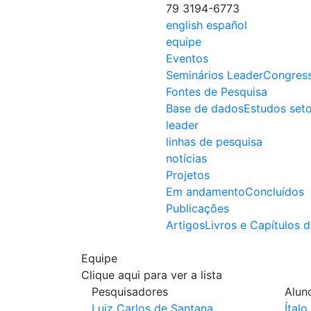
79 3194-6773
english
español
equipe
Eventos
Seminários Leader
Congres
Fontes de Pesquisa
Base de dados
Estudos seto
leader
linhas de pesquisa
notícias
Projetos
Em andamento
Concluídos
Publicações
Artigos
Livros e Capítulos d
Equipe
Clique aqui para ver a lista
Pesquisadores
Alun
Luiz Carlos de Santana
Ítalo