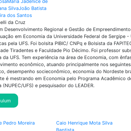
osa
Maria Jadenice de
ana Silva
João Batista
eira dos Santos
nelli da Cruz
m Desenvolvimento Regional e Gestão de Empreendimento
uação em Economia da Universidade Federal de Sergipe - 
as pela UFS. Foi bolsita PIBIC/ CNPq e Bolsista da FAPITE
dade Tiradentes e Faculdade Pio Décimo. Foi professor su
 da UFS. Tem experiência na área de Economia, com ênfa
vimento econômico, atuando principalmente nos seguintes
o, desempenho socieconômico, economia do Nordeste brasi
te é mestrando em Economia pelo Programa Acadêmico 
a (NUPEC/UFS) e pesquisador do LEADER.
culum
e Pedro Moreira
Caio Henrique Mota Silva
Baptista