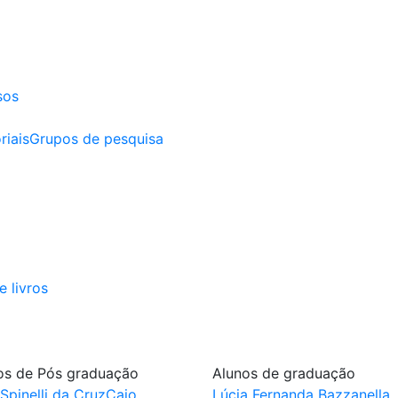
sos
riais
Grupos de pesquisa
e livros
os de Pós graduação
Alunos de graduação
 Spinelli da Cruz
Caio
Lúcia Fernanda Bazzanella