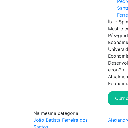
Pedr
Sant
Ferr
Ítalo Spi
Mestre e
Pós-grad
Econômic
Universi
Economia
Desenvol
econômic
Atualmen
Economi
Curri
Na mesma categoria
João Batista Ferreira dos
Alexandr
Santos