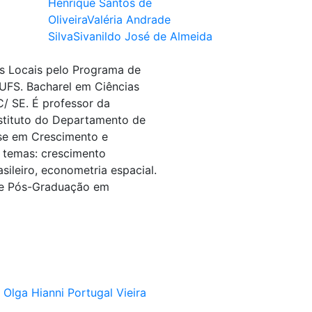
Henrique Santos de
Oliveira
Valéria Andrade
Silva
Sivanildo José de Almeida
s Locais pelo Programa de
UFS. Bacharel em Ciências
C/ SE. É professor da
bstituto do Departamento de
se em Crescimento e
 temas: crescimento
leiro, econometria espacial.
de Pós-Graduação em
Olga Hianni Portugal Vieira